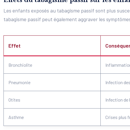
Effets du tabagisme passif sur les enfa
Les enfants exposés au tabagisme passif sont plus suscept
tabagisme passif peut également aggraver les symptômes 
Effet
Conséque
Bronchiolite
Inflammation
Pneumonie
Infection d
Otites
Infection de 
Asthme
Crises plus 