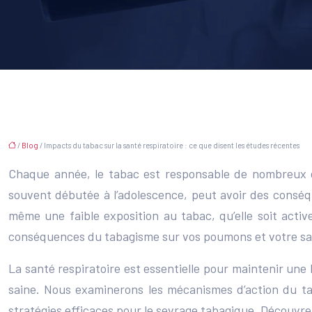
/
Blog
/ Impacts du tabac sur la santé respiratoire : ce que disent les études récentes
Chaque année, le tabac est responsable de nombreux dé
souvent débutée à l’adolescence, peut avoir des conséq
même une faible exposition au tabac, qu’elle soit acti
conséquences du tabagisme sur vos poumons et votre san
La santé respiratoire est essentielle pour maintenir une
saine. Nous examinerons les mécanismes d’action du tab
stratégies efficaces pour le sevrage tabagique. Découv