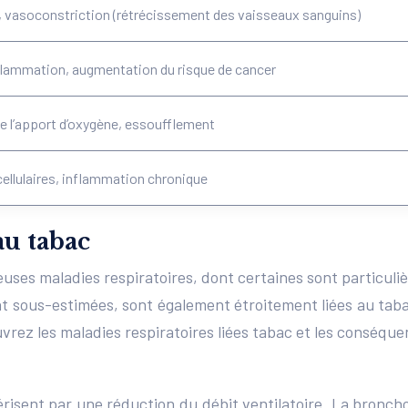
vasoconstriction (rétrécissement des vaisseaux sanguins)
inflammation, augmentation du risque de cancer
e l’apport d’oxygène, essoufflement
llulaires, inflammation chronique
au tabac
ses maladies respiratoires, dont certaines sont particuli
ent sous-estimées, sont également étroitement liées au taba
ouvrez les maladies respiratoires liées tabac et les consé
érisent par une réduction du débit ventilatoire. La bron