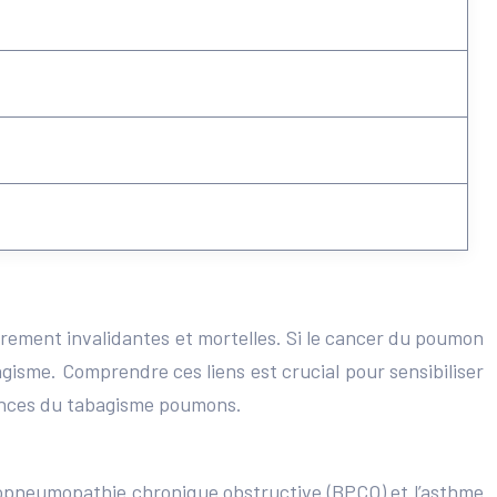
èrement invalidantes et mortelles. Si le cancer du poumon
gisme. Comprendre ces liens est crucial pour sensibiliser
quences du tabagisme poumons.
chopneumopathie chronique obstructive (BPCO) et l’asthme